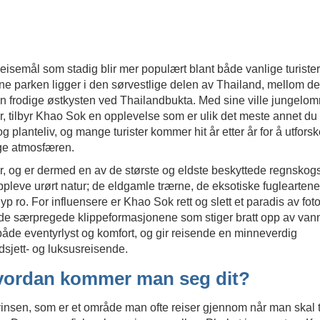
isemål som stadig blir mer populært blant både vanlige turister
nne parken ligger i den sørvestlige delen av Thailand, mellom d
n frodige østkysten ved Thailandbukta. Med sine ville jungelom
, tilbyr Khao Sok en opplevelse som er ulik det meste annet du 
og planteliv, og mange turister kommer hit år etter år for å utfors
ige atmosfæren.
r, og er dermed en av de største og eldste beskyttede regnsko
 oppleve urørt natur; de eldgamle trærne, de eksotiske fuglearte
p ro. For influensere er Khao Sok rett og slett et paradis av fot
 de særpregede klippeformasjonene som stiger bratt opp av van
de eventyrlyst og komfort, og gir reisende en minneverdig
sjett- og luksusreisende.
hvordan kommer man seg dit?
insen, som er et område man ofte reiser gjennom når man skal t