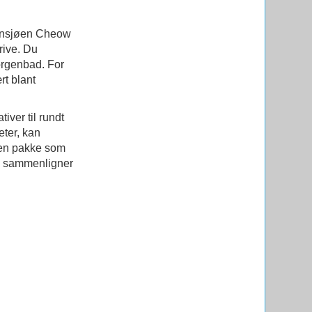
 innsjøen Cheow
rive. Du
morgenbad. For
rt blant
iver til rundt
eter, kan
v en pakke som
du sammenligner