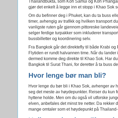
Thailandbukta, som Koh Samui og Koh Phangan. 
gjør det enkelt å legge inn et stopp i Khao Sok 
Om du befinner deg i Phuket, kan du ta buss eller
timer, avhengig av trafikk og hvilken transport du
vanligste ruten går gjennom pittoreske landeveie
selger ferdige turpakker som inkluderer transpo
bussbilletter og koordinering selv.
Fra Bangkok går det direktefly til både Krabi og 
Flytiden er rundt halvannen time. Når du lander i
dermed komme deg direkte til Khao Sok. Har du t
Bangkok til Surat Thani, for deretter å ta buss d
Hvor lenge bør man bli?
Hvor lenge du bør bli i Khao Sok, avhenger av hva
seg det meste av høydepunkter. Reiser du kun fo
hyttene holde. Men om du også vil utforske jungel
elven, anbefales det minst tre netter. Da rekker 
mange omtaler som et høydepunkt på Thailand-