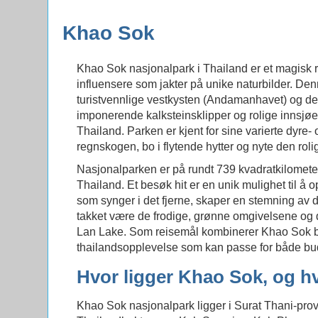
Khao Sok
Khao Sok nasjonalpark i Thailand er et magisk re
influensere som jakter på unike naturbilder. De
turistvennlige vestkysten (Andamanhavet) og de
imponerende kalksteinsklipper og rolige innsjøer
Thailand. Parken er kjent for sine varierte dyre- 
regnskogen, bo i flytende hytter og nyte den rol
Nasjonalparken er på rundt 739 kvadratkilomete
Thailand. Et besøk hit er en unik mulighet til å
som synger i det fjerne, skaper en stemning av dy
takket være de frodige, grønne omgivelsene og
Lan Lake. Som reisemål kombinerer Khao Sok bå
thailandsopplevelse som kan passe for både bud
Hvor ligger Khao Sok, og 
Khao Sok nasjonalpark ligger i Surat Thani-prov