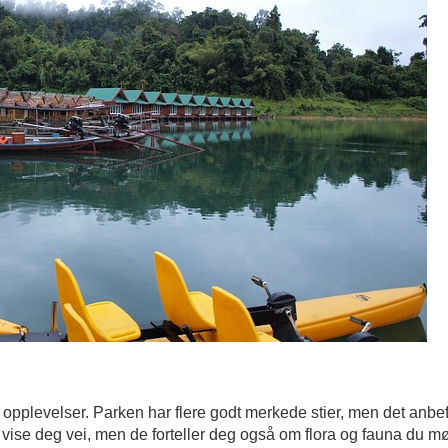
 opplevelser. Parken har flere godt merkede stier, men det anbef
 vise deg vei, men de forteller deg også om flora og fauna du m