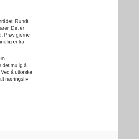
mrådet. Rundt
arer. Det er
yd. Prøv gjerne
elig er fra
 om
 det mulig å
 Ved å utforske
alt næringsliv