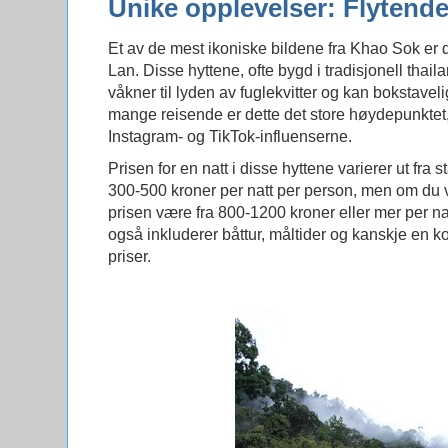
Unike opplevelser: Flytend
Et av de mest ikoniske bildene fra Khao Sok er
Lan. Disse hyttene, ofte bygd i tradisjonell thail
våkner til lyden av fuglekvitter og kan bokstavel
mange reisende er dette det store høydepunktet, 
Instagram- og TikTok-influenserne.
Prisen for en natt i disse hyttene varierer ut fra
300-500 kroner per natt per person, men om du vil
prisen være fra 800-1200 kroner eller mer per na
også inkluderer båttur, måltider og kanskje en k
priser.