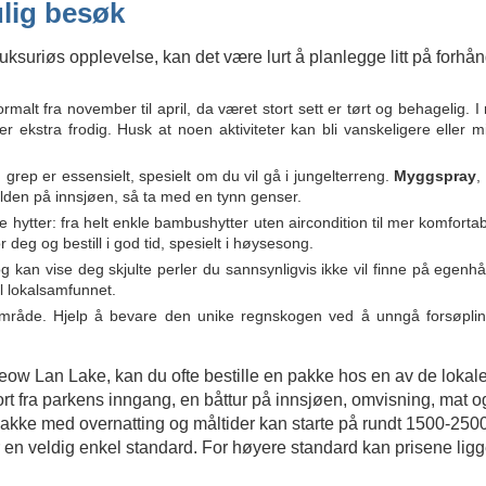
ulig besøk
luksuriøs opplevelse, kan det være lurt å planlegge litt på forhå
lt fra november til april, da været stort sett er tørt og behagelig. I r
kstra frodig. Husk at noen aktiviteter kan bli vanskeligere eller mid
grep er essensielt, spesielt om du vil gå i jungelterreng.
Myggspray
,
velden på innsjøen, så ta med en tynn genser.
de hytter: fra helt enkle bambushytter uten aircondition til mer komfort
 deg og bestill i god tid, spesielt i høysesong.
g kan vise deg skjulte perler du sannsynligvis ikke vil finne på egenhå
l lokalsamfunnet.
mråde. Hjelp å bevare den unike regnskogen ved å unngå forsøpli
Cheow Lan Lake, kan du ofte bestille en pakke hos en av de lokal
rt fra parkens inngang, en båttur på innsjøen, omvisning, mat o
pakke med overnatting og måltider kan starte på rundt 1500-250
r en veldig enkel standard. For høyere standard kan prisene lig