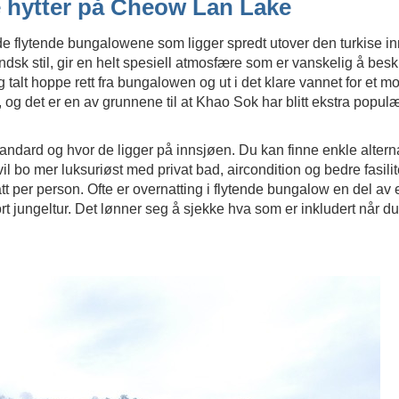
e hytter på Cheow Lan Lake
 de flytende bungalowene som ligger spredt utover den turkise
andsk stil, gir en helt spesiell atmosfære som er vanskelig å besk
ig talt hoppe rett fra bungalowen og ut i det klare vannet for et 
og det er en av grunnene til at Khao Sok har blitt ekstra populæ
 standard og hvor de ligger på innsjøen. Du kan finne enkle alternat
 bo mer luksuriøst med privat bad, aircondition og bedre fasilit
tt per person. Ofte er overnatting i flytende bungalow en del a
ort jungeltur. Det lønner seg å sjekke hva som er inkludert når 