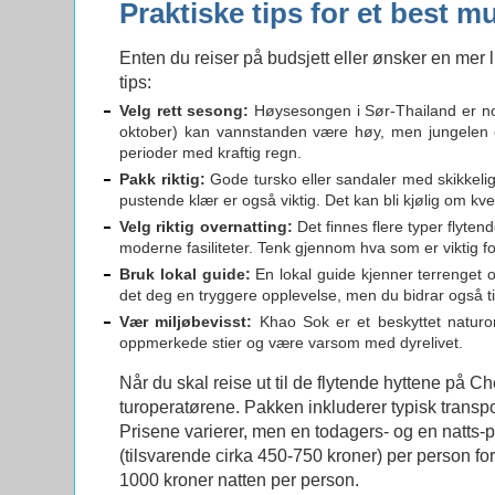
Praktiske tips for et best m
Enten du reiser på budsjett eller ønsker en mer 
tips:
Velg rett sesong:
Høysesongen i Sør-Thailand er norma
oktober) kan vannstanden være høy, men jungelen er e
perioder med kraftig regn.
Pakk riktig:
Gode tursko eller sandaler med skikkelig 
pustende klær er også viktig. Det kan bli kjølig om k
Velg riktig overnatting:
Det finnes flere typer flyten
moderne fasiliteter. Tenk gjennom hva som er viktig for
Bruk lokal guide:
En lokal guide kjenner terrenget o
det deg en tryggere opplevelse, men du bidrar også ti
Vær miljøbevisst:
Khao Sok er et beskyttet naturo
oppmerkede stier og være varsom med dyrelivet.
Når du skal reise ut til de flytende hyttene på 
turoperatørene. Pakken inkluderer typisk transpo
Prisene varierer, men en todagers- og en natts-
(tilsvarende cirka 450-750 kroner) per person fo
1000 kroner natten per person.