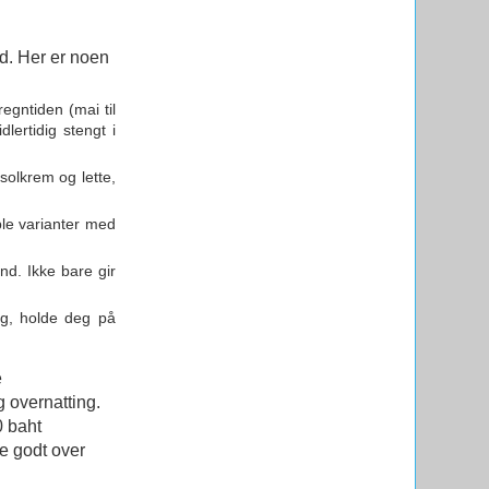
nd. Her er noen
egntiden (mai til
lertidig stengt i
 solkrem og lette,
able varianter med
nd. Ikke bare gir
ng, holde deg på
e
g overnatting.
0 baht
ge godt over