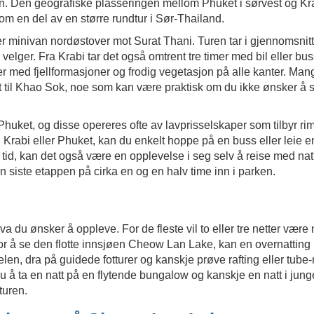
Den geografiske plasseringen mellom Phuket i sørvest og Kra
som en del av en større rundtur i Sør-Thailand.
 minivan nordøstover mot Surat Thani. Turen tar i gjennomsnitt tr
 velger. Fra Krabi tar det også omtrent tre timer med bil eller bu
r med fjellformasjoner og frodig vegetasjon på alle kanter. Man
rt til Khao Sok, noe som kan være praktisk om du ikke ønsker å 
Phuket, og disse opereres ofte av lavprisselskaper som tilbyr rime
 Krabi eller Phuket, kan du enkelt hoppe på en buss eller leie en
id, kan det også være en opplevelse i seg selv å reise med nat
en siste etappen på cirka en og en halv time inn i parken.
 du ønsker å oppleve. For de fleste vil to eller tre netter være 
r å se den flotte innsjøen Cheow Lan Lake, kan en overnatting 
en, dra på guidede fotturer og kanskje prøve rafting eller tube-
du å ta en natt på en flytende bungalow og kanskje en natt i jun
turen.