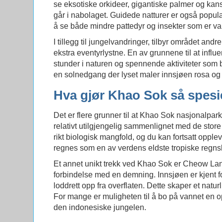
se eksotiske orkideer, gigantiske palmer og kans
går i nabolaget. Guidede natturer er også populær
å se både mindre pattedyr og insekter som er v
I tillegg til jungelvandringer, tilbyr området andr
ekstra eventyrlystne. En av grunnene til at infl
stunder i naturen og spennende aktiviteter som byr
en solnedgang der lyset maler innsjøen rosa og or
Hva gjør Khao Sok så spesi
Det er flere grunner til at Khao Sok nasjonalpark
relativt utilgjengelig sammenlignet med de store 
rikt biologisk mangfold, og du kan fortsatt opp
regnes som en av verdens eldste tropiske regns
Et annet unikt trekk ved Khao Sok er Cheow Lan 
forbindelse med en demning. Innsjøen er kjent fo
loddrett opp fra overflaten. Dette skaper et nat
For mange er muligheten til å bo på vannet en op
den indonesiske jungelen.