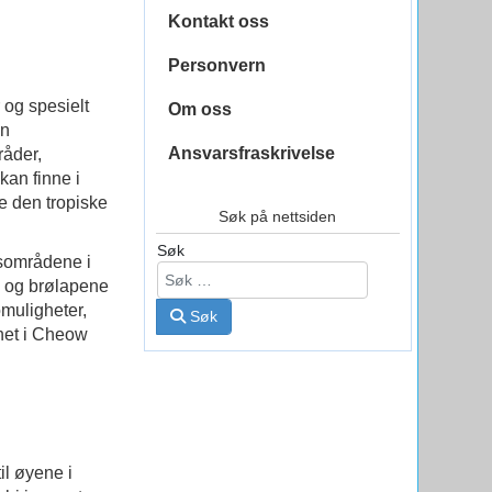
Kontakt oss
Personvern
 og spesielt
Om oss
en
Ansvarsfraskrivelse
råder,
kan finne i
ke den tropiske
Søk på nettsiden
Søk
gsområdene i
ne og brølapene
omuligheter,
Søk
net i Cheow
il øyene i