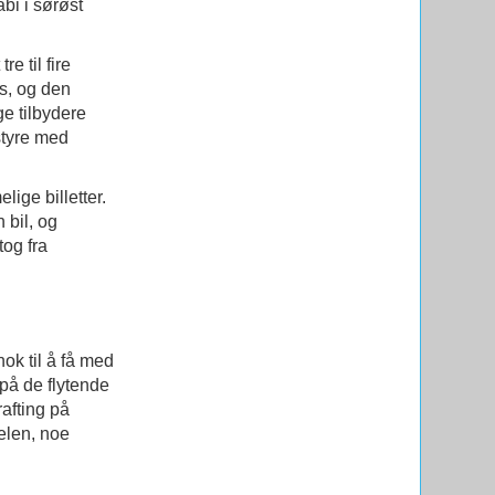
bi i sørøst
e til fire
ss, og den
ge tilbydere
styre med
lige billetter.
 bil, og
tog fra
nok til å få med
på de flytende
rafting på
gelen, noe