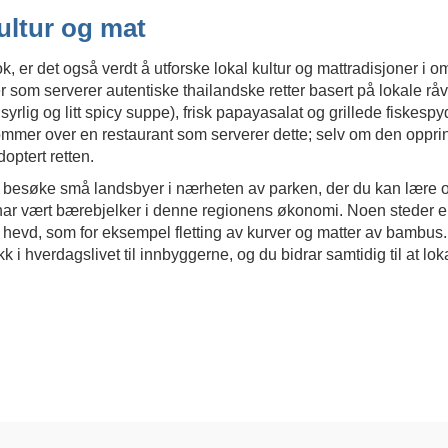
ultur og mat
 er det også verdt å utforske lokal kultur og mattradisjoner i o
 som serverer autentiske thailandske retter basert på lokale råv
yrlig og litt spicy suppe), frisk papayasalat og grillede fiskesp
mer over en restaurant som serverer dette; selv om den opprinn
optert retten.
 du besøke små landsbyer i nærheten av parken, der du kan lære
har vært bærebjelker i denne regionens økonomi. Noen steder er
 hevd, som for eksempel fletting av kurver og matter av bambus.
 i hverdagslivet til innbyggerne, og du bidrar samtidig til at lok