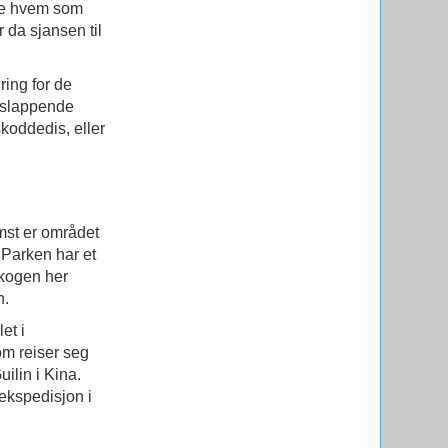
 se hvem som
 da sjansen til
ring for de
avslappende
skoddedis, eller
emst er området
. Parken har et
Skogen her
n.
et i
om reiser seg
ilin i Kina.
 ekspedisjon i