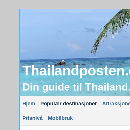
Thailandposten
Din guide til Thailand
Hjem
Populær destinasjoner
Attraksjon
Prisnivå
Mobilbruk