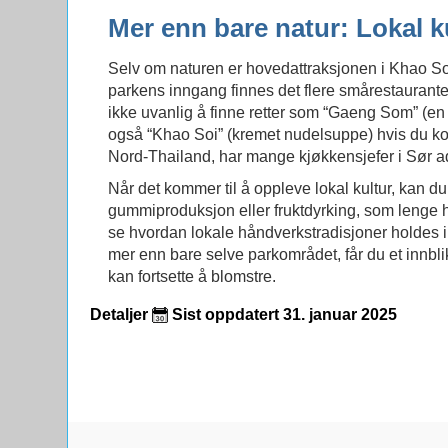
Mer enn bare natur: Lokal k
Selv om naturen er hovedattraksjonen i Khao Sok,
parkens inngang finnes det flere smårestauranter
ikke uvanlig å finne retter som “Gaeng Som” (en s
også “Khao Soi” (kremet nudelsuppe) hvis du kom
Nord-Thailand, har mange kjøkkensjefer i Sør ad
Når det kommer til å oppleve lokal kultur, kan
gummiproduksjon eller fruktdyrking, som lenge 
se hvordan lokale håndverkstradisjoner holdes i
mer enn bare selve parkområdet, får du et innblikk
kan fortsette å blomstre.
Detaljer
Sist oppdatert 31. januar 2025