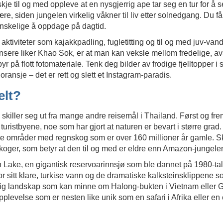
kje til og med oppleve at en nysgjerrig ape tar seg en tur for å
e, siden jungelen virkelig våkner til liv etter solnedgang. Du får
anskelige å oppdage på dagtid.
e aktiviteter som kajakkpadling, fugletitting og til og med juv-vand
uensere liker Khao Sok, er at man kan veksle mellom fredelige, 
 på flott fotomateriale. Tenk deg bilder av frodige fjelltopper i 
ansje – det er rett og slett et Instagram-paradis.
elt?
 skiller seg ut fra mange andre reisemål i Thailand. Først og fr
turistbyene, noe som har gjort at naturen er bevart i større grad
leve områder med regnskog som er over 160 millioner år gamle. 
koger, som betyr at den til og med er eldre enn Amazon-jungele
Lake, en gigantisk reservoarinnsjø som ble dannet på 1980-tall
r sitt klare, turkise vann og de dramatiske kalksteinsklippene s
urlig landskap som kan minne om Halong-bukten i Vietnam eller Gu
plevelse som er nesten like unik som en safari i Afrika eller en