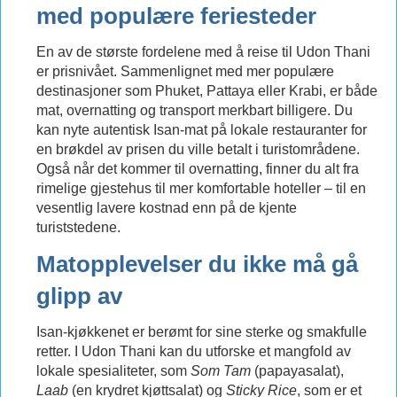
med populære feriesteder
En av de største fordelene med å reise til Udon Thani
er prisnivået. Sammenlignet med mer populære
destinasjoner som Phuket, Pattaya eller Krabi, er både
mat, overnatting og transport merkbart billigere. Du
kan nyte autentisk Isan-mat på lokale restauranter for
en brøkdel av prisen du ville betalt i turistområdene.
Også når det kommer til overnatting, finner du alt fra
rimelige gjestehus til mer komfortable hoteller – til en
vesentlig lavere kostnad enn på de kjente
turiststedene.
Matopplevelser du ikke må gå
glipp av
Isan-kjøkkenet er berømt for sine sterke og smakfulle
retter. I Udon Thani kan du utforske et mangfold av
lokale spesialiteter, som
Som Tam
(papayasalat),
Laab
(en krydret kjøttsalat) og
Sticky Rice
, som er et