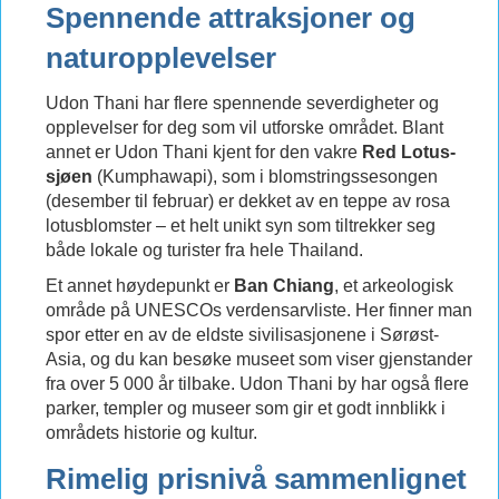
Spennende attraksjoner og
naturopplevelser
Udon Thani har flere spennende severdigheter og
opplevelser for deg som vil utforske området. Blant
annet er Udon Thani kjent for den vakre
Red Lotus-
sjøen
(Kumphawapi), som i blomstringssesongen
(desember til februar) er dekket av en teppe av rosa
lotusblomster – et helt unikt syn som tiltrekker seg
både lokale og turister fra hele Thailand.
Et annet høydepunkt er
Ban Chiang
, et arkeologisk
område på UNESCOs verdensarvliste. Her finner man
spor etter en av de eldste sivilisasjonene i Sørøst-
Asia, og du kan besøke museet som viser gjenstander
fra over 5 000 år tilbake. Udon Thani by har også flere
parker, templer og museer som gir et godt innblikk i
områdets historie og kultur.
Rimelig prisnivå sammenlignet