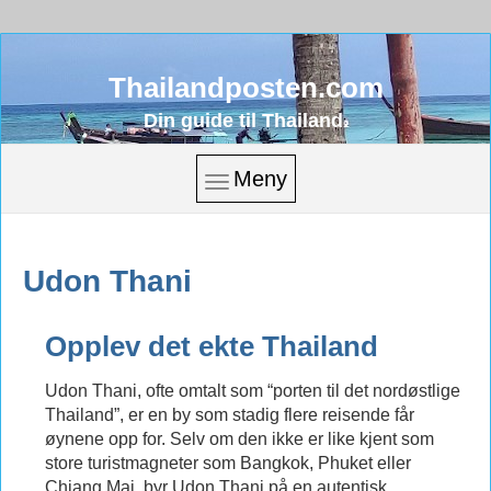
Thailandposten.com
Din guide til Thailand.
Meny
Udon Thani
Opplev det ekte Thailand
Udon Thani, ofte omtalt som “porten til det nordøstlige
Thailand”, er en by som stadig flere reisende får
øynene opp for. Selv om den ikke er like kjent som
store turistmagneter som Bangkok, Phuket eller
Chiang Mai, byr Udon Thani på en autentisk