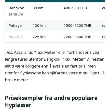
Bangkok
30 km
400–500 THB
ca.
sentrum
Pattaya
120 km
1500–2200 THB
ca.
Hua Hin
225 km
2200–2800 THB
ca.
Tips:
Avtal alltid “Taxi Meter” eller forhåndspris ved
lengre turer utenfor Bangkok. "Taxi Meter" vil nesten
alltid være billigere enn å avtale en fast pris, men
utenfor flyplassene kan sjåførene være motvillige til å
bruke meter.
Priseksempler fra andre populære
flyplasser