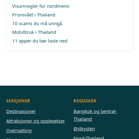
Visumregler for nordmenn
Prisnivået i Thailand
10 scams du må unngå
Mobilbruk i Thailand
11 apper du bør laste ned
SEKSJONER
REGIONER
Destinasjoner
Bangkok og Sentral-
Thailand
Attraksjoner og opplevelser
Østkysten
Overnatting
Nord-Thailand