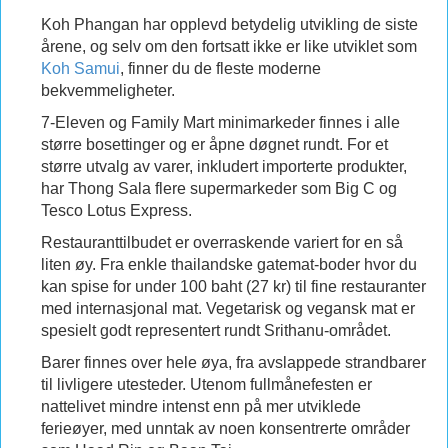
Koh Phangan har opplevd betydelig utvikling de siste
årene, og selv om den fortsatt ikke er like utviklet som
Koh Samui
, finner du de fleste moderne
bekvemmeligheter.
7-Eleven og Family Mart minimarkeder finnes i alle
større bosettinger og er åpne døgnet rundt. For et
større utvalg av varer, inkludert importerte produkter,
har Thong Sala flere supermarkeder som Big C og
Tesco Lotus Express.
Restauranttilbudet er overraskende variert for en så
liten øy. Fra enkle thailandske gatemat-boder hvor du
kan spise for under 100 baht (27 kr) til fine restauranter
med internasjonal mat. Vegetarisk og vegansk mat er
spesielt godt representert rundt Srithanu-området.
Barer finnes over hele øya, fra avslappede strandbarer
til livligere utesteder. Utenom fullmånefesten er
nattelivet mindre intenst enn på mer utviklede
ferieøyer, med unntak av noen konsentrerte områder