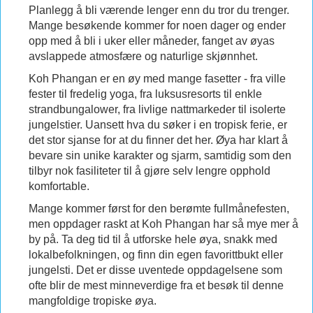
Planlegg å bli værende lenger enn du tror du trenger.
Mange besøkende kommer for noen dager og ender
opp med å bli i uker eller måneder, fanget av øyas
avslappede atmosfære og naturlige skjønnhet.
Koh Phangan er en øy med mange fasetter - fra ville
fester til fredelig yoga, fra luksusresorts til enkle
strandbungalower, fra livlige nattmarkeder til isolerte
jungelstier. Uansett hva du søker i en tropisk ferie, er
det stor sjanse for at du finner det her. Øya har klart å
bevare sin unike karakter og sjarm, samtidig som den
tilbyr nok fasiliteter til å gjøre selv lengre opphold
komfortable.
Mange kommer først for den berømte fullmånefesten,
men oppdager raskt at Koh Phangan har så mye mer å
by på. Ta deg tid til å utforske hele øya, snakk med
lokalbefolkningen, og finn din egen favorittbukt eller
jungelsti. Det er disse uventede oppdagelsene som
ofte blir de mest minneverdige fra et besøk til denne
mangfoldige tropiske øya.