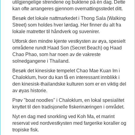
utilgjengelige strendene og buktene på én dag. Dette
kan ofte arrangeres gjennom overnattingsstedet ditt.
Besøk det lokale nattmarkedet i Thong Sala (Walking
Street) som holdes hver lørdag. Her finner du alt fra
lokale matretter til håndverk og suvenirer.
Utforsk den mindre kjente vestkysten av øya, spesielt
områdene rundt Haad Son (Secret Beach) og Haad
Chao Phao, som har noen av de vakreste
solnedgangene i Thailand.
Besøk det kinesiske tempelet Chao Mae Kuan Im i
Chaloklum, hvor du kan få en interessant innblikk i
den kinesisk-thailandske kulturen som er en viktig del
av øyas historie.
Prøv "boat noodles" i Chaloklum, en lokal spesialitet
knyttet til den tradisjonelle fiskerinæringen i området.
Nyt en dag med snorkling ved Koh Ma, et marint
reservat ved nordvestkysten med fargerike koraller og
tropiske fisk.