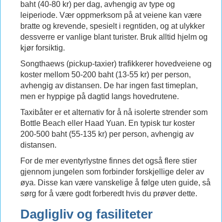
baht (40-80 kr) per dag, avhengig av type og
leiperiode. Vær oppmerksom på at veiene kan være
bratte og krevende, spesielt i regntiden, og at ulykker
dessverre er vanlige blant turister. Bruk alltid hjelm og
kjør forsiktig.
Songthaews (pickup-taxier) trafikkerer hovedveiene og
koster mellom 50-200 baht (13-55 kr) per person,
avhengig av distansen. De har ingen fast timeplan,
men er hyppige på dagtid langs hovedrutene.
Taxibåter er et alternativ for å nå isolerte strender som
Bottle Beach eller Haad Yuan. En typisk tur koster
200-500 baht (55-135 kr) per person, avhengig av
distansen.
For de mer eventyrlystne finnes det også flere stier
gjennom jungelen som forbinder forskjellige deler av
øya. Disse kan være vanskelige å følge uten guide, så
sørg for å være godt forberedt hvis du prøver dette.
Dagligliv og fasiliteter