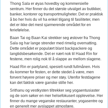
Thong Sala er øyas hovedby og kommersielle
sentrum. Her finner du det største utvalget av butikker,
banker, kontorer og transportmuligheter. Det er praktisk
å bo her hvis du vil ha enkel tilgang til fasiliteter, men
det er ikke det mest sjarmerende området for en
feriefølelse.
Baan Tai og Baan Kai strekker seg østover fra Thong
Sala og har lange strender med rimelig overnatting.
Dette området er populært blant backpackere og
langtidsbesøkende. Det er nært nok til Haad Rin for
festene, men rolig nok til å slappe av mellom slagene.
Haad Rin er partyland, spesielt rundt fullmånen. Hvis
du kommer for festen, er dette stedet å være, men
forvent høyere priser og mer støy. Utenfor festdagene
kan det faktisk være ganske stille her.
Srithanu og vestkysten tiltrekker seg yogaentusiaster
og de som søker en mer helsefokusert opplevelse. Her
finner du mange veganske restauranter, yogasentre og
en generelt mer avslappet atmosfære.