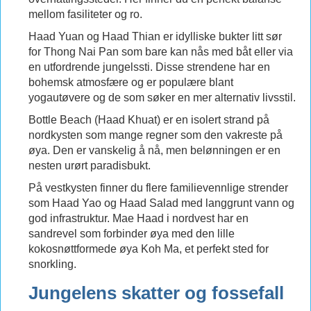
mellom fasiliteter og ro.
Haad Yuan og Haad Thian er idylliske bukter litt sør
for Thong Nai Pan som bare kan nås med båt eller via
en utfordrende jungelssti. Disse strendene har en
bohemsk atmosfære og er populære blant
yogautøvere og de som søker en mer alternativ livsstil.
Bottle Beach (Haad Khuat) er en isolert strand på
nordkysten som mange regner som den vakreste på
øya. Den er vanskelig å nå, men belønningen er en
nesten urørt paradisbukt.
På vestkysten finner du flere familievennlige strender
som Haad Yao og Haad Salad med langgrunt vann og
god infrastruktur. Mae Haad i nordvest har en
sandrevel som forbinder øya med den lille
kokosnøttformede øya Koh Ma, et perfekt sted for
snorkling.
Jungelens skatter og fossefall