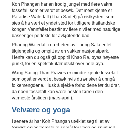
Koh Phangan har en frodig jungel med flere vakre
fossefall som er verdt et besøk. Det mest kjente er
Paradise Waterfall (Than Sadet) på østkysten, som
sies å ha vært et yndet sted for tidligere thailandske
konger. Vannfallet består av flere nivåer med naturlige
bassenger perfekte for avkjølende bad.
Phaeng Waterfall i nærheten av Thong Sala er lett
tilgjengelig og omgitt av en vakker nasjonalpark.
Herfra kan du også gå opp til Khao Ra, øyas høyeste
punkt, for en spektakulær utsikt over hele øya.
Wang Sai og Than Prawes er mindre kjente fossefall
som også er verdt et besøk hvis du ønsker å unngå
folkemengdene. Husk å sjekke forholdene før du drar,
da noen fossefall kan være nesten tørre i den
varmeste årstiden (mars-april).
Velvære og yoga
I senere år har Koh Phangan utviklet seg til et av
Sørøst-Asias fremste reisemål for yoga og spirituell