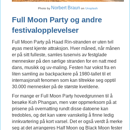
Norbert Braun
Photo by
on
Unsplash
Full Moon Party og andre
festivalopplevelser
Full Moon Party på Haad Rin-stranden er uten tvil
øyas mest kjente attraksjon. Hver måned, når månen
er på sitt fulleste, samles tusenvis av festglade
mennesker på den sørlige stranden for en natt med
dans, musikk og uv-maling. Festen har vokst fra en
liten samling av backpackere på 1980-tallet til et
internasjonalt fenomen som kan tiltrekke seg opptil
30.000 mennesker på de største kveldene.
For mange er Full Moon Party hovedgrunnen til å
besøke Koh Phangan, men vær oppmerksom på at
prisene på overnatting rundt disse datoene kan
tredobles, og det kan være vanskelig å finne ledig
innkvartering på kort varsel. Det er også verdt å merke
seg at det arrangeres Half Moon og Black Moon fester