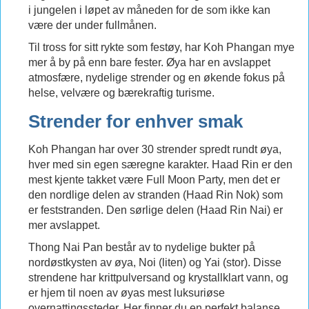
i jungelen i løpet av måneden for de som ikke kan
være der under fullmånen.
Til tross for sitt rykte som festøy, har Koh Phangan mye
mer å by på enn bare fester. Øya har en avslappet
atmosfære, nydelige strender og en økende fokus på
helse, velvære og bærekraftig turisme.
Strender for enhver smak
Koh Phangan har over 30 strender spredt rundt øya,
hver med sin egen særegne karakter. Haad Rin er den
mest kjente takket være Full Moon Party, men det er
den nordlige delen av stranden (Haad Rin Nok) som
er feststranden. Den sørlige delen (Haad Rin Nai) er
mer avslappet.
Thong Nai Pan består av to nydelige bukter på
nordøstkysten av øya, Noi (liten) og Yai (stor). Disse
strendene har krittpulversand og krystallklart vann, og
er hjem til noen av øyas mest luksuriøse
overnattingssteder. Her finner du en perfekt balanse