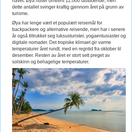
havet. Øya huser omtrent 12.000 fastboende, men
dette antallet svinger kraftig gjennom året på grunn av
turisme.
Øya har lenge vært et populært reisemål for
backpackere og alternative reisende, men har i senere
år også tiltrukket seg luksusturister, yogaentusiaster og
digitale nomader. Det tropiske klimaet gir varme
temperaturer året rundt, med en regntid fra oktober til
desember. Resten av året er stort sett preget av
solskinn og behagelige temperaturer.