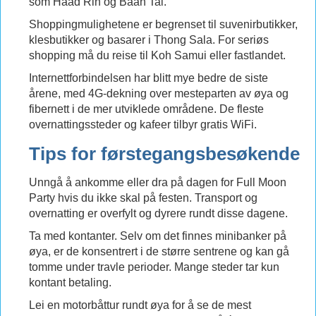
som Haad Rin og Baan Tai.
Shoppingmulighetene er begrenset til suvenirbutikker,
klesbutikker og basarer i Thong Sala. For seriøs
shopping må du reise til Koh Samui eller fastlandet.
Internettforbindelsen har blitt mye bedre de siste
årene, med 4G-dekning over mesteparten av øya og
fibernett i de mer utviklede områdene. De fleste
overnattingssteder og kafeer tilbyr gratis WiFi.
Tips for førstegangsbesøkende
Unngå å ankomme eller dra på dagen for Full Moon
Party hvis du ikke skal på festen. Transport og
overnatting er overfylt og dyrere rundt disse dagene.
Ta med kontanter. Selv om det finnes minibanker på
øya, er de konsentrert i de større sentrene og kan gå
tomme under travle perioder. Mange steder tar kun
kontant betaling.
Lei en motorbåttur rundt øya for å se de mest