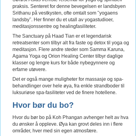
praksis. Senteret for denne bevegelsen er landsbyen
Srithanu på vestkysten, ofte omtalt som "yogaens
landsby". Her finner du et utall av yogastudioer,
meditasjonssentre og healingfasiliteter.
The Sanctuary på Haad Tian er et legendarisk
retreatsenter som tilbyr alt fra faste og detox til yoga og
meditasjon. Flere andre steder som Samma Karuna,
Agama Yoga og Orion Healing Center tilbyr daglige
klasser og lengre kurs for både nybegynnere og
erfarne utøvere.
Det er også mange muligheter for massasje og spa-
behandlinger over hele øya, fra enkle strandboder til
luksuriøse spa-fasiliteter ved de finere hotellene.
Hvor bør du bo?
Hvor du bør bo på Koh Phangan avhenger helt av hva
du ønsker å oppleve. Øya kan grovt deles inn i flere
områder, hver med sin egen atmosfære.