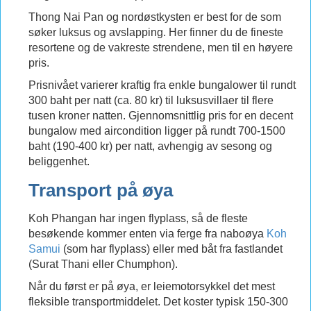
Thong Nai Pan og nordøstkysten er best for de som
søker luksus og avslapping. Her finner du de fineste
resortene og de vakreste strendene, men til en høyere
pris.
Prisnivået varierer kraftig fra enkle bungalower til rundt
300 baht per natt (ca. 80 kr) til luksusvillaer til flere
tusen kroner natten. Gjennomsnittlig pris for en decent
bungalow med aircondition ligger på rundt 700-1500
baht (190-400 kr) per natt, avhengig av sesong og
beliggenhet.
Transport på øya
Koh Phangan har ingen flyplass, så de fleste
besøkende kommer enten via ferge fra naboøya
Koh
Samui
(som har flyplass) eller med båt fra fastlandet
(Surat Thani eller Chumphon).
Når du først er på øya, er leiemotorsykkel det mest
fleksible transportmiddelet. Det koster typisk 150-300